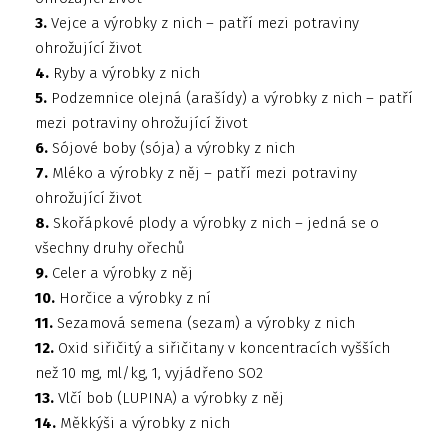
3.
Vejce a výrobky z nich – patří mezi potraviny
ohrožující život
4.
Ryby a výrobky z nich
5.
Podzemnice olejná (arašídy) a výrobky z nich – patří
mezi potraviny ohrožující život
6.
Sójové boby (sója) a výrobky z nich
7.
Mléko a výrobky z něj – patří mezi potraviny
ohrožující život
8.
Skořápkové plody a výrobky z nich – jedná se o
všechny druhy ořechů
9.
Celer a výrobky z něj
10.
Horčice a výrobky z ní
11.
Sezamová semena (sezam) a výrobky z nich
12.
Oxid siřičitý a siřičitany v koncentracích vyšších
než 10 mg, ml/kg, 1, vyjádřeno SO2
13.
Vlčí bob (LUPINA) a výrobky z něj
14.
Měkkýši a výrobky z nich