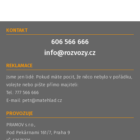
KONTAKT
606 566 666
info@rozvozy.cz
REKLAMACE
Jsme jen lidé. Pokud máte pocit, že něco nebylo v pořádku,
volejte nebo pište přímo majiteli:
Tel.: 777 566 666
E-mail:
petr@matehlad.cz
PROVOZUJE
PRAMOV s.r.o.,
Pod Pekárnami 161/7, Praha 9