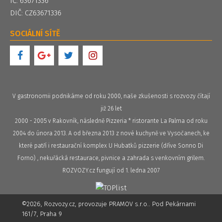
IČ: 63671336
DIČ: CZ63671336
SOCIÁLNÍ SÍTĚ
V gastronomii podnikáme od roku 2000, naše zkušenosti s rozvozy čítají
již 26 let
2000 - 2005 v Rakovník, následně Pizzeria * ristorante La Palma od roku
2004 do února 2013. A od března 2013 z nové kuchyně ve Vysočanech, ke
které patří i restaurační komplex U Hubatků pizzerie (dříve Sonno Di
Forno) , nekuřácká restaurace, pivnice a zahrada s venkovním grilem.
ROZVOZY.cz fungují od 1. ledna 2007
©2026, Rozvozy.cz, provozuje PRAMOV s.r.o.. Pod Pekárnami
161/7, Praha 9