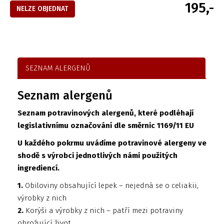
195,-
NELZE OBJEDNAT
SEZNAM ALERGENŮ
Seznam alergenů
Seznam potravinových alergenů, které podléhají
legislativnímu označování dle směrnic 1169/11 EU
U každého pokrmu uvádíme potravinové alergeny ve
shodě s výrobci jednotlivých námi použitých
ingrediencí.
1.
Obiloviny obsahující lepek – nejedná se o celiakii,
výrobky z nich
2.
Korýši a výrobky z nich – patří mezi potraviny
ohrožující život