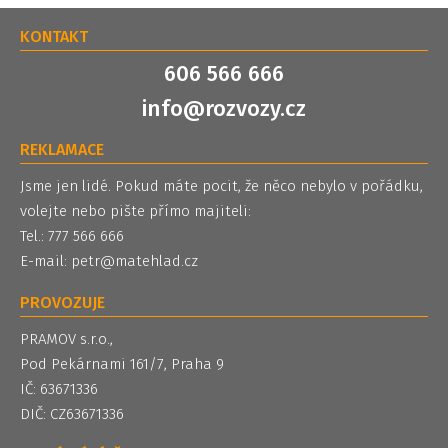
KONTAKT
606 566 666
info@rozvozy.cz
REKLAMACE
Jsme jen lidé. Pokud máte pocit, že něco nebylo v pořádku,
volejte nebo pište přímo majiteli:
Tel.: 777 566 666
E-mail:
petr@matehlad.cz
PROVOZUJE
PRAMOV s.r.o.,
Pod Pekárnami 161/7, Praha 9
IČ: 63671336
DIČ: CZ63671336