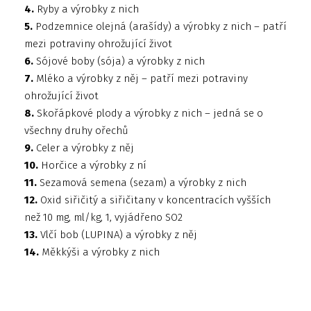
4.
Ryby a výrobky z nich
5.
Podzemnice olejná (arašídy) a výrobky z nich – patří
mezi potraviny ohrožující život
6.
Sójové boby (sója) a výrobky z nich
7.
Mléko a výrobky z něj – patří mezi potraviny
ohrožující život
8.
Skořápkové plody a výrobky z nich – jedná se o
všechny druhy ořechů
9.
Celer a výrobky z něj
10.
Horčice a výrobky z ní
11.
Sezamová semena (sezam) a výrobky z nich
12.
Oxid siřičitý a siřičitany v koncentracích vyšších
než 10 mg, ml/kg, 1, vyjádřeno SO2
13.
Vlčí bob (LUPINA) a výrobky z něj
14.
Měkkýši a výrobky z nich