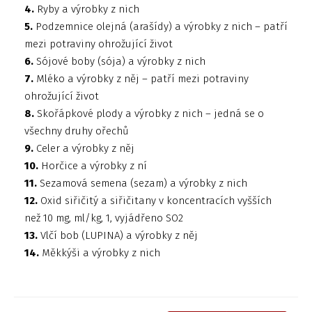
4.
Ryby a výrobky z nich
5.
Podzemnice olejná (arašídy) a výrobky z nich – patří
mezi potraviny ohrožující život
6.
Sójové boby (sója) a výrobky z nich
7.
Mléko a výrobky z něj – patří mezi potraviny
ohrožující život
8.
Skořápkové plody a výrobky z nich – jedná se o
všechny druhy ořechů
9.
Celer a výrobky z něj
10.
Horčice a výrobky z ní
11.
Sezamová semena (sezam) a výrobky z nich
12.
Oxid siřičitý a siřičitany v koncentracích vyšších
než 10 mg, ml/kg, 1, vyjádřeno SO2
13.
Vlčí bob (LUPINA) a výrobky z něj
14.
Měkkýši a výrobky z nich