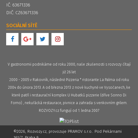
IČ: 63671336
DIČ: CZ63671336
SOCIÁLNÍ SÍTĚ
V gastronomii podnikáme od roku 2000, naše zkušenosti s rozvozy čítají
již 26 let
2000 - 2005 v Rakovník, následně Pizzeria * ristorante La Palma od roku
2004 do února 2013. A od března 2013 z nové kuchyně ve Vysočanech, ke
které patří i restaurační komplex U Hubatků pizzerie (dříve Sonno Di
Forno) , nekuřácká restaurace, pivnice a zahrada s venkovním grilem.
ROZVOZY.cz fungují od 1. ledna 2007
©2026, Rozvozy.cz, provozuje PRAMOV s.r.o.. Pod Pekárnami
161/7, Praha 9