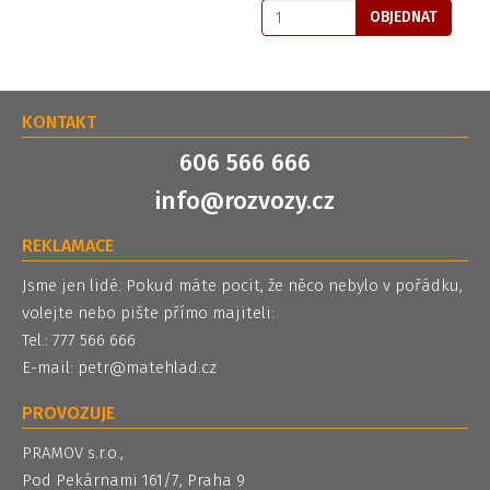
OBJEDNAT
KONTAKT
606 566 666
info@rozvozy.cz
REKLAMACE
Jsme jen lidé. Pokud máte pocit, že něco nebylo v pořádku,
volejte nebo pište přímo majiteli:
Tel.: 777 566 666
E-mail:
petr@matehlad.cz
PROVOZUJE
PRAMOV s.r.o.,
Pod Pekárnami 161/7, Praha 9