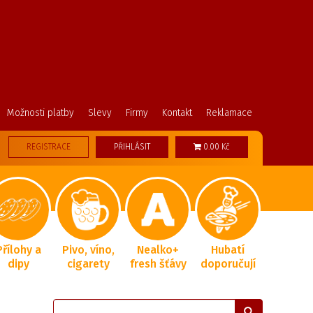
Možnosti platby
Slevy
Firmy
Kontakt
Reklamace
REGISTRACE
PŘIHLÁSIT
0.00 Kč
Přílohy a
Pivo, víno,
Nealko+
Hubatí
dipy
cigarety
fresh šťávy
doporučují