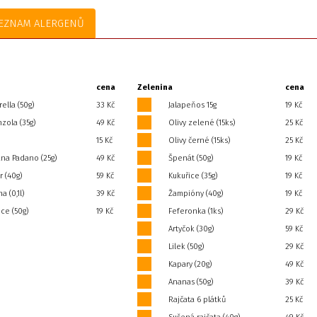
EZNAM ALERGENŮ
cena
Zelenina
cena
ella (50g)
33 Kč
Jalapeňos 15g
19 Kč
zola (35g)
49 Kč
Olivy zelené (15ks)
25 Kč
15 Kč
Olivy černé (15ks)
25 Kč
ana Padano (25g)
49 Kč
Špenát (50g)
19 Kč
r (40g)
59 Kč
Kukuřice (35g)
19 Kč
 (0,1l)
39 Kč
Žampióny (40g)
19 Kč
ce (50g)
19 Kč
Feferonka (1ks)
29 Kč
Artyčok (30g)
59 Kč
Lilek (50g)
29 Kč
Kapary (20g)
49 Kč
Ananas (50g)
39 Kč
Rajčata 6 plátků
25 Kč