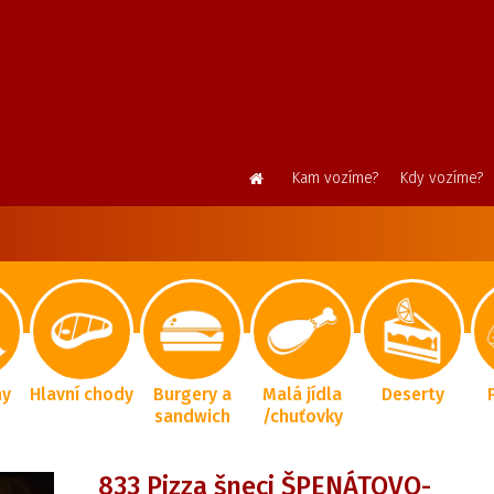
Kam vozíme?
Kdy vozíme?
ny
Hlavní chody
Burgery a
Malá jídla
Deserty
sandwich
/chuťovky
833 Pizza šneci ŠPENÁTOVO-