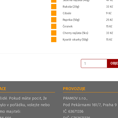
Sušená rajčata (40g)
49 Kč
Rukola (20g)
33 Kč
Cibule
9 Kč
Paprika (50g)
25 Kč
Česnek
15 Kč
Cherry rajčata (5ks)
33 Kč
Kyselé okurky (50g)
15 Kč
OBJ
ACE
PROVOZUJE
 lidé. Pokud máte pocit, že
PRAMOV s.r.o.,
ylo v pořádku, volejte nebo
Pod Pekárnami 161/7, Praha 9
mo majiteli:
IČ: 63671336