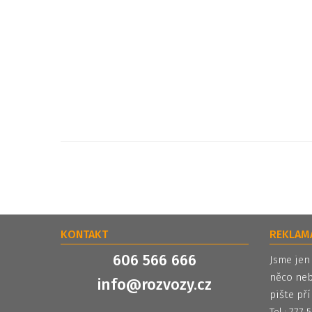
KONTAKT
REKLAM
606 566 666
Jsme jen
něco neb
info@rozvozy.cz
pište pří