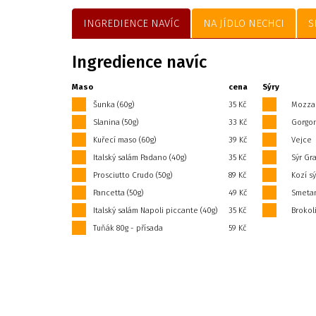
INGREDIENCE NAVÍC
NA JÍDLO NECHCI
S
Ingredience navíc
Maso
cena
Sýry
Šunka (60g)
35 Kč
Mozzar
Slanina (50g)
33 Kč
Gorgon
Kuřecí maso (60g)
39 Kč
Vejce
Italský salám Padano (40g)
35 Kč
Sýr Gr
Prosciutto Crudo (50g)
89 Kč
Kozí sý
Pancetta (50g)
49 Kč
Smetana
Italský salám Napoli piccante (40g)
35 Kč
Brokoli
Tuňák 80g - přísada
59 Kč