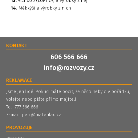
13.
Vlčí bob (LUPINA) a výrobky z něj
14.
Měkkýši a výrobky z nich
KONTAKT
606 566 666
info@rozvozy.cz
REKLAMACE
Jsme jen lidé. Pokud máte pocit, že něco nebylo v pořádku,
volejte nebo pište přímo majiteli:
Tel.: 777 566 666
E-mail:
petr@matehlad.cz
PROVOZUJE