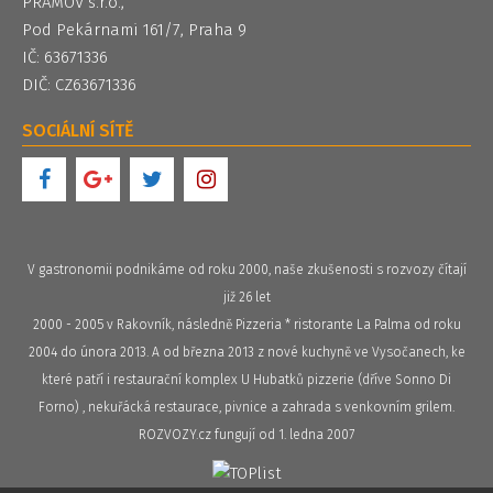
PRAMOV s.r.o.,
Pod Pekárnami 161/7, Praha 9
IČ: 63671336
DIČ: CZ63671336
SOCIÁLNÍ SÍTĚ
V gastronomii podnikáme od roku 2000, naše zkušenosti s rozvozy čítají
již 26 let
2000 - 2005 v Rakovník, následně Pizzeria * ristorante La Palma od roku
2004 do února 2013. A od března 2013 z nové kuchyně ve Vysočanech, ke
které patří i restaurační komplex U Hubatků pizzerie (dříve Sonno Di
Forno) , nekuřácká restaurace, pivnice a zahrada s venkovním grilem.
ROZVOZY.cz fungují od 1. ledna 2007