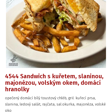
4544 Sandwich s kuřetem, slaninou,
majonézou, volským okem, domácí
hranolky
opečený domácí bílý toustový chléb, gril. kuřecí prsa,
slanina, ledový salát, rajčata, sal.okurka, majonéza, volské
oko