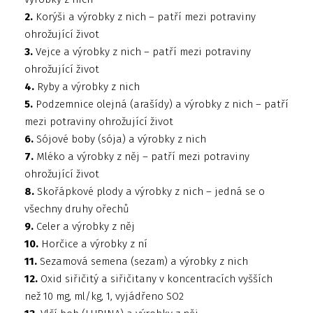
2.
Korýši a výrobky z nich – patří mezi potraviny
ohrožující život
3.
Vejce a výrobky z nich – patří mezi potraviny
ohrožující život
4.
Ryby a výrobky z nich
5.
Podzemnice olejná (arašídy) a výrobky z nich – patří
mezi potraviny ohrožující život
6.
Sójové boby (sója) a výrobky z nich
7.
Mléko a výrobky z něj – patří mezi potraviny
ohrožující život
8.
Skořápkové plody a výrobky z nich – jedná se o
všechny druhy ořechů
9.
Celer a výrobky z něj
10.
Horčice a výrobky z ní
11.
Sezamová semena (sezam) a výrobky z nich
12.
Oxid siřičitý a siřičitany v koncentracích vyšších
než 10 mg, ml/kg, 1, vyjádřeno SO2