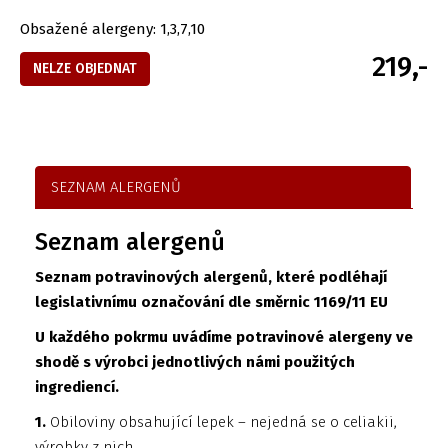
Obsažené alergeny: 1,3,7,10
219,-
NELZE OBJEDNAT
SEZNAM ALERGENŮ
Seznam alergenů
Seznam potravinových alergenů, které podléhají
legislativnímu označování dle směrnic 1169/11 EU
U každého pokrmu uvádíme potravinové alergeny ve
shodě s výrobci jednotlivých námi použitých
ingrediencí.
1.
Obiloviny obsahující lepek – nejedná se o celiakii,
výrobky z nich