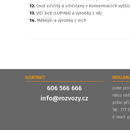
12.
Oxid siřičitý a siřičitany v koncentracích vyšší
13.
Vlčí bob (LUPINA) a výrobky z něj
14.
Měkkýši a výrobky z nich
KONTAKT
REKLAM
606 566 666
Jsme jen
něco neb
info@rozvozy.cz
pište pří
Tel.: 777
E-mail:
p