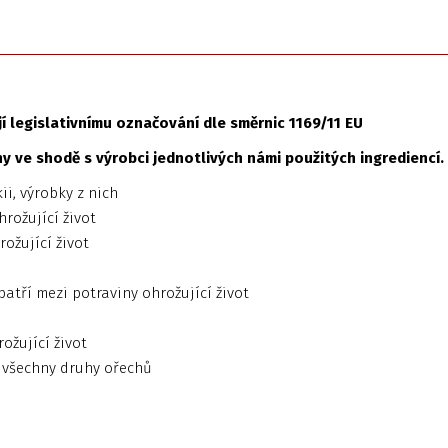
 legislativnímu označování dle směrnic 1169/11 EU
 ve shodě s výrobci jednotlivých námi použitých ingrediencí.
ii, výrobky z nich
hrožující život
rožující život
patří mezi potraviny ohrožující život
ožující život
o všechny druhy ořechů