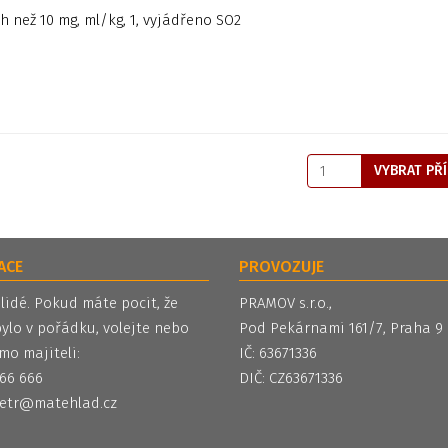
ch než 10 mg, ml/kg, 1, vyjádřeno SO2
VYBRAT PŘ
ACE
PROVOZUJE
 lidé. Pokud máte pocit, že
PRAMOV s.r.o.,
ylo v pořádku, volejte nebo
Pod Pekárnami 161/7, Praha 9
mo majiteli:
IČ: 63671336
 566 666
DIČ: CZ63671336
etr@matehlad.cz