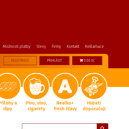
Možnosti platby
Slevy
Firmy
Kontakt
Reklamace
REGISTRACE
PŘIHLÁSIT
0.00 Kč
Přílohy a
Pivo, víno,
Nealko+
Hubatí
dipy
cigarety
fresh šťávy
doporučují