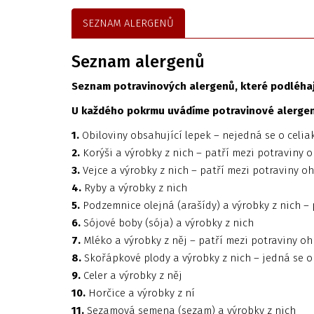
SEZNAM ALERGENŮ
Seznam alergenů
Seznam potravinových alergenů, které podléhají
U každého pokrmu uvádíme potravinové alergeny
1.
Obiloviny obsahující lepek – nejedná se o celiak
2.
Korýši a výrobky z nich – patří mezi potraviny o
3.
Vejce a výrobky z nich – patří mezi potraviny oh
4.
Ryby a výrobky z nich
5.
Podzemnice olejná (arašídy) a výrobky z nich – 
6.
Sójové boby (sója) a výrobky z nich
7.
Mléko a výrobky z něj – patří mezi potraviny ohr
8.
Skořápkové plody a výrobky z nich – jedná se 
9.
Celer a výrobky z něj
10.
Horčice a výrobky z ní
11.
Sezamová semena (sezam) a výrobky z nich