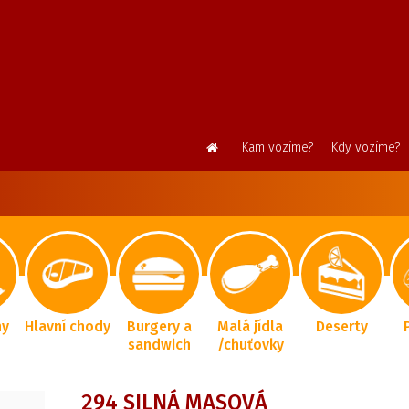
Kam vozíme?
Kdy vozíme?
ny
Hlavní chody
Burgery a
Malá jídla
Deserty
sandwich
/chuťovky
294 SILNÁ MASOVÁ