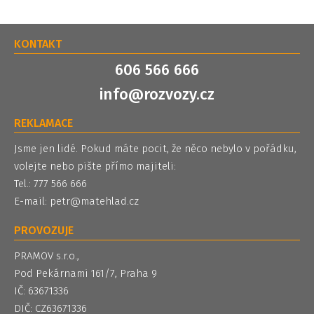
KONTAKT
606 566 666
info@rozvozy.cz
REKLAMACE
Jsme jen lidé. Pokud máte pocit, že něco nebylo v pořádku,
volejte nebo pište přímo majiteli:
Tel.: 777 566 666
E-mail:
petr@matehlad.cz
PROVOZUJE
PRAMOV s.r.o.,
Pod Pekárnami 161/7, Praha 9
IČ: 63671336
DIČ: CZ63671336