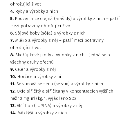
ohrožující život
4.
Ryby a výrobky z nich
5.
Podzemnice olejná (arašídy) a výrobky z nich – patří
mezi potraviny ohrožující život
6.
Sójové boby (sója) a výrobky z nich
7.
Mléko a výrobky z něj – patří mezi potraviny
ohrožující život
8.
Skořápkové plody a výrobky z nich – jedná se o
všechny druhy ořechů
9.
Celer a výrobky z něj
10.
Horčice a výrobky z ní
11.
Sezamová semena (sezam) a výrobky z nich
12.
Oxid siřičitý a siřičitany v koncentracích vyšších
než 10 mg, ml/kg, 1, vyjádřeno SO2
13.
Vlčí bob (LUPINA) a výrobky z něj
14.
Měkkýši a výrobky z nich