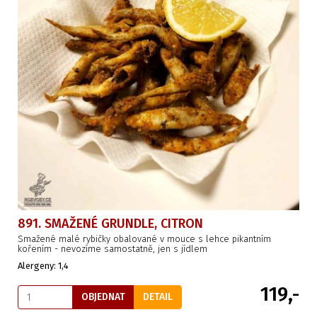
891. SMAŽENÉ GRUNDLE, CITRON
Smažené malé rybičky obalované v mouce s lehce pikantním
kořením - nevozíme samostatně, jen s jídlem
Alergeny: 1,4
119,-
OBJEDNAT
DETAIL