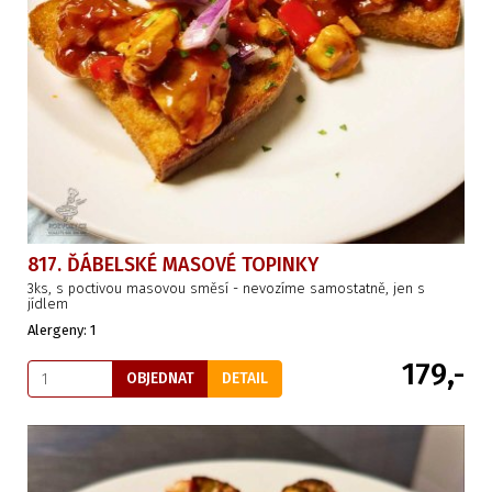
817. ĎÁBELSKÉ MASOVÉ TOPINKY
3ks, s poctivou masovou směsí - nevozíme samostatně, jen s
jídlem
Alergeny: 1
179,-
OBJEDNAT
DETAIL