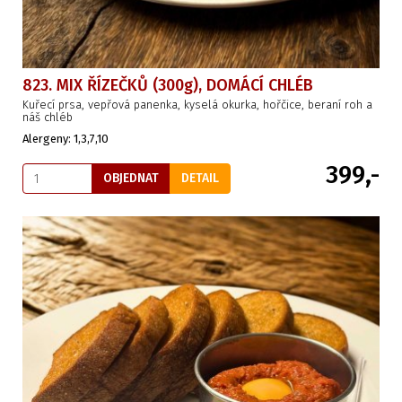
823. MIX ŘÍZEČKŮ (300g), DOMÁCÍ CHLÉB
Kuřecí prsa, vepřová panenka, kyselá okurka, hořčice, beraní roh a
náš chléb
Alergeny: 1,3,7,10
399,-
OBJEDNAT
DETAIL