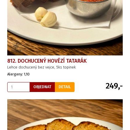
812. DOCHUCENÝ HOVĚZÍ TATARÁK
Lehce dochucený bez vejce, 5ks topinek
Alergeny: 1,10
249,-
OBJEDNAT
DETAIL