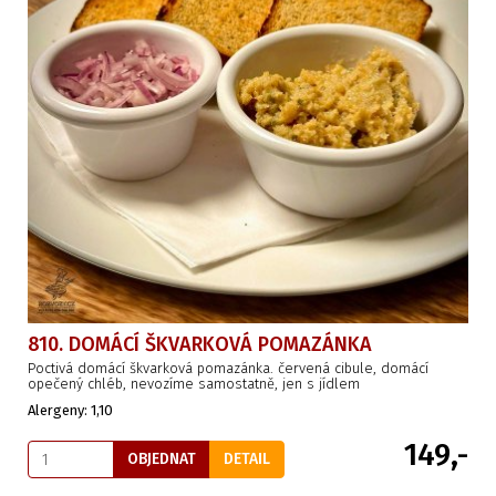
810. DOMÁCÍ ŠKVARKOVÁ POMAZÁNKA
Poctivá domácí škvarková pomazánka. červená cibule, domácí
opečený chléb, nevozíme samostatně, jen s jídlem
Alergeny: 1,10
149,-
OBJEDNAT
DETAIL