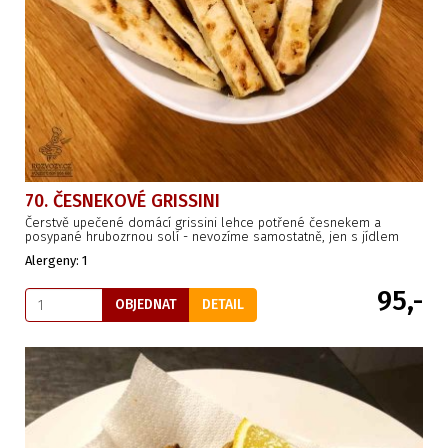
70. ČESNEKOVÉ GRISSINI
Čerstvě upečené domácí grissini lehce potřené česnekem a
posypané hrubozrnou solí - nevozíme samostatně, jen s jídlem
Alergeny: 1
95,-
OBJEDNAT
DETAIL