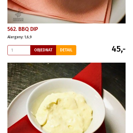
562. BBQ DIP
Alergeny: 1,6,9
45,-
OBJEDNAT
DETAIL