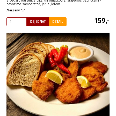
S čedarovou lehce pikantní omáčkou a jalapeňos papričkami -
nevozíme samostatně, jen s jídlem
Alergeny: 1,7
159,-
OBJEDNAT
DETAIL