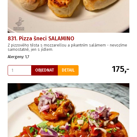
831. Pizza šneci SALAMINO
Z pizzového těsta s mozzarellou a pikantním salámem - nevozíme
samostatně, jen s jídlem.
Alergeny: 1,7
175,-
OBJEDNAT
DETAIL