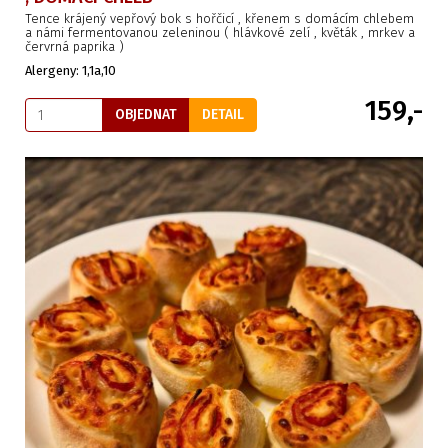
Tence krájený vepřový bok s hořčicí , křenem s domácím chlebem
a námi fermentovanou zeleninou ( hlávkové zelí , květák , mrkev a
červrná paprika )
Alergeny: 1,1a,10
159,-
OBJEDNAT
DETAIL