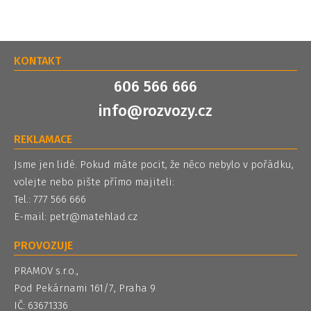
KONTAKT
606 566 666
info@rozvozy.cz
REKLAMACE
Jsme jen lidé. Pokud máte pocit, že něco nebylo v pořádku,
volejte nebo pište přímo majiteli:
Tel.: 777 566 666
E-mail:
petr@matehlad.cz
PROVOZUJE
PRAMOV s.r.o.,
Pod Pekárnami 161/7, Praha 9
IČ: 63671336