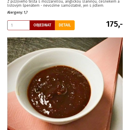
Z pizzového těsta s mozzarellou, anglickou slaninou, česnekem a
listovým špenátem - nevozíme samostatně, jen s jídlem.
Alergeny: 1,7
175,-
OBJEDNAT
DETAIL