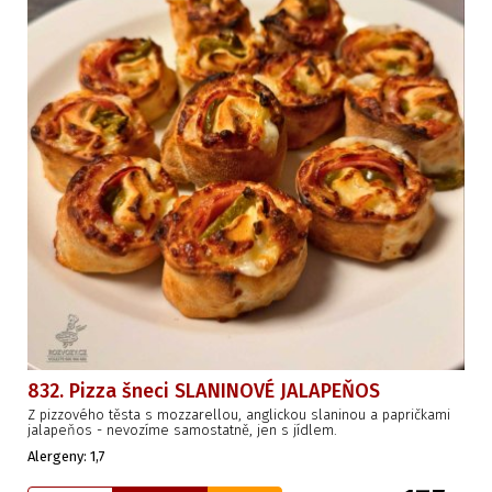
832. Pizza šneci SLANINOVÉ JALAPEŇOS
Z pizzového těsta s mozzarellou, anglickou slaninou a papričkami
jalapeňos - nevozíme samostatně, jen s jídlem.
Alergeny: 1,7