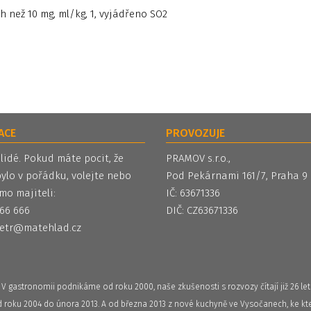
ch než 10 mg, ml/kg, 1, vyjádřeno SO2
ACE
PROVOZUJE
 lidé. Pokud máte pocit, že
PRAMOV s.r.o.,
ylo v pořádku, volejte nebo
Pod Pekárnami 161/7, Praha 9
mo majiteli:
IČ: 63671336
 566 666
DIČ: CZ63671336
etr@matehlad.cz
V gastronomii podnikáme od roku 2000, naše zkušenosti s rozvozy čítají již 26 let
od roku 2004 do února 2013. A od března 2013 z nové kuchyně ve Vysočanech, ke kte