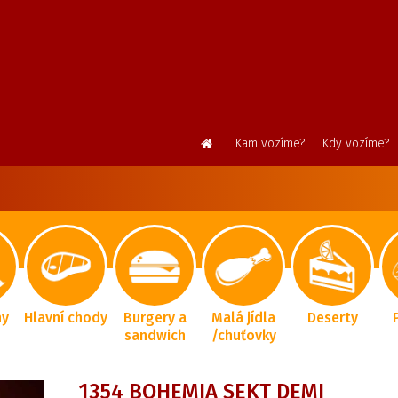
Kam vozíme?
Kdy vozíme?
ny
Hlavní chody
Burgery a
Malá jídla
Deserty
sandwich
/chuťovky
1354 BOHEMIA SEKT DEMI