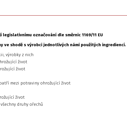
 legislativnímu označování dle směrnic 1169/11 EU
 ve shodě s výrobci jednotlivých námi použitých ingrediencí.
ii, výrobky z nich
hrožující život
rožující život
patří mezi potraviny ohrožující život
ožující život
o všechny druhy ořechů