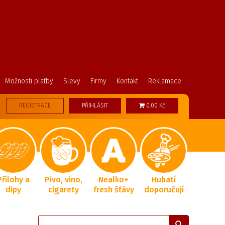
Možnosti platby
Slevy
Firmy
Kontakt
Reklamace
REGISTRACE
PŘIHLÁSIT
0.00 Kč
Přílohy a
Pivo, víno,
Nealko+
Hubatí
dipy
cigarety
fresh šťávy
doporučují