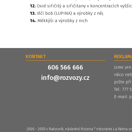
12.
Oxid siřičitý a siřičitany v koncentracích vyšší
13.
Vlčí bob (LUPINA) a výrobky z něj
14.
Měkkýši a výrobky z nich
KONTAKT
REKLAM
606 566 666
Jsme jen
něco neb
info@rozvozy.cz
pište pří
Tel.: 777
E-mail:
p
2000 - 2005 v Rakovník, následně Pizzeria * ristorante La Palma 