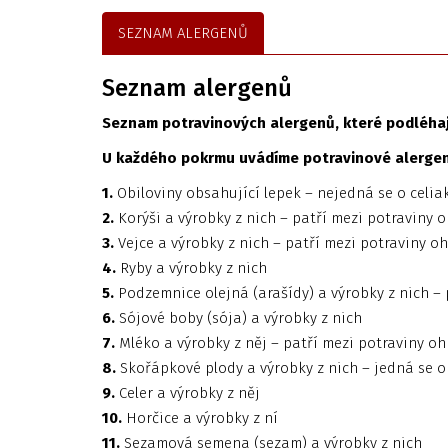
SEZNAM ALERGENŮ
Seznam alergenů
Seznam potravinových alergenů, které podléhají
U každého pokrmu uvádíme potravinové alergeny
1.
Obiloviny obsahující lepek – nejedná se o celiak
2.
Korýši a výrobky z nich – patří mezi potraviny o
3.
Vejce a výrobky z nich – patří mezi potraviny oh
4.
Ryby a výrobky z nich
5.
Podzemnice olejná (arašídy) a výrobky z nich – 
6.
Sójové boby (sója) a výrobky z nich
7.
Mléko a výrobky z něj – patří mezi potraviny ohr
8.
Skořápkové plody a výrobky z nich – jedná se 
9.
Celer a výrobky z něj
10.
Horčice a výrobky z ní
11.
Sezamová semena (sezam) a výrobky z nich