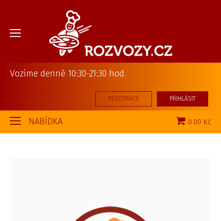
Vozíme denně 10:30-21:30 hod.
REGISTRACE
PŘIHLÁSIT
NABÍDKA
0.00 Kč