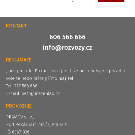
KONTAKT
606 566 666
info@rozvozy.cz
REKLAMACE
Jsme jen lidé. Pokud máte pocit, že něco nebylo v pořádku,
volejte nebo pište přímo majiteli:
Tel.: 777 566 666
E-mail:
petr@matehlad.cz
PROVOZUJE
PRAMOV s.r.o.,
Pod Pekárnami 161/7, Praha 9
IČ: 63671336