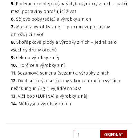
5.
Podzemnice olejná (arašídy) a výrobky z nich – patří
mezi potraviny ohrožující život
6.
Sójové boby (sója) a výrobky z nich
7.
Mléko a výrobky z něj – patří mezi potraviny
ohrožující život
8.
Skořápkové plody a výrobky z nich – jedná se o
všechny druhy ořechů
9.
Celer a výrobky z něj
10.
Horčice a výrobky z ní
11.
Sezamová semena (sezam) a výrobky z nich
12.
Oxid siřičitý a siřičitany v koncentracích vyšších
než 10 mg, ml/kg, 1, vyjádřeno SO2
13.
Vlčí bob (LUPINA) a výrobky z něj
14.
Měkkýši a výrobky z nich
OBJEDNAT