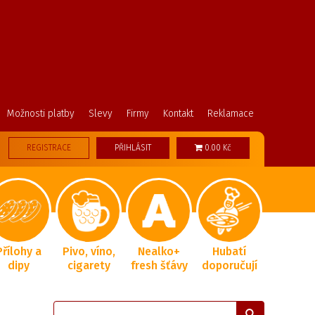
Možnosti platby
Slevy
Firmy
Kontakt
Reklamace
REGISTRACE
PŘIHLÁSIT
0.00 Kč
Přílohy a
Pivo, víno,
Nealko+
Hubatí
dipy
cigarety
fresh šťávy
doporučují