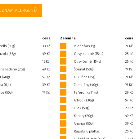
EZNAM ALERGENŮ
cena
Zelenina
cena
ella (50g)
33 Kč
Jalapeňos 15g
19 Kč
zola (35g)
49 Kč
Olivy zelené (15ks)
25 Kč
15 Kč
Olivy černé (15ks)
25 Kč
ana Padano (25g)
49 Kč
Špenát (50g)
19 Kč
r (40g)
59 Kč
Kukuřice (35g)
19 Kč
 (0,1l)
39 Kč
Žampióny (40g)
19 Kč
ce (50g)
19 Kč
Feferonka (1ks)
29 Kč
Artyčok (30g)
59 Kč
Lilek (50g)
29 Kč
Kapary (20g)
49 Kč
Ananas (50g)
39 Kč
Rajčata 6 plátků
25 Kč