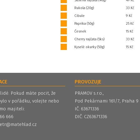
Sušená rajčata (40g)
49 Kč
Rukola (20g)
33 Kč
Cibule
9 Kč
Paprika (50g)
25 Kč
Česnek
15 Kč
Cherry rajčata (5ks)
33 Kč
Kyselé okurky (50g)
15 Kč
ACE
PROVOZUJE
 lidé. Pokud máte pocit, že
PRAMOV s.r.o.,
ylo v pořádku, volejte nebo
Pod Pekárnami 161/7, Praha 9
mo majiteli:
IČ: 63671336
 566 666
DIČ: CZ63671336
etr@matehlad.cz