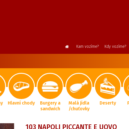
Kam vozíme?
Kdy vozíme?
ny
Hlavní chody
Burgery a
Malá jídla
Deserty
sandwich
/chuťovky
103 NAPOLI PICCANTE E UOVO