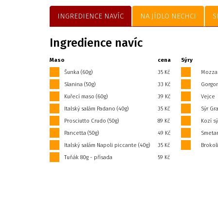
INGREDIENCE NAVÍC
NA JÍDLO NECHCI
S
Ingredience navíc
Maso
cena
Sýry
Šunka (60g)
35 Kč
Mozzar
Slanina (50g)
33 Kč
Gorgon
Kuřecí maso (60g)
39 Kč
Vejce
Italský salám Padano (40g)
35 Kč
Sýr Gr
Prosciutto Crudo (50g)
89 Kč
Kozí sý
Pancetta (50g)
49 Kč
Smetana
Italský salám Napoli piccante (40g)
35 Kč
Brokoli
Tuňák 80g - přísada
59 Kč