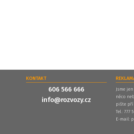
KONTAKT
REKLAM
606 566 666
Jsme jen
něco neb
info@rozvozy.cz
pište pří
Tel.: 777
E-mail:
p