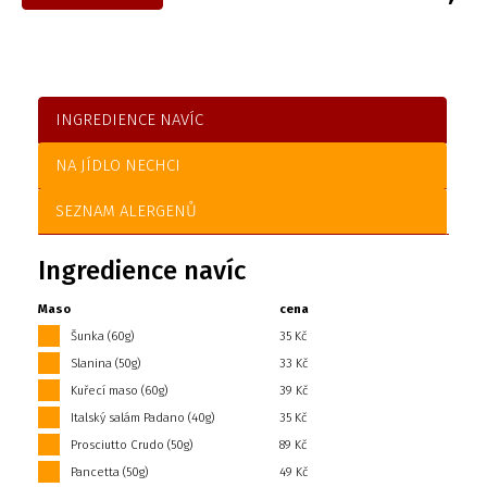
INGREDIENCE NAVÍC
NA JÍDLO NECHCI
SEZNAM ALERGENŮ
Ingredience navíc
Maso
cena
Šunka (60g)
35 Kč
Slanina (50g)
33 Kč
Kuřecí maso (60g)
39 Kč
Italský salám Padano (40g)
35 Kč
Prosciutto Crudo (50g)
89 Kč
Pancetta (50g)
49 Kč