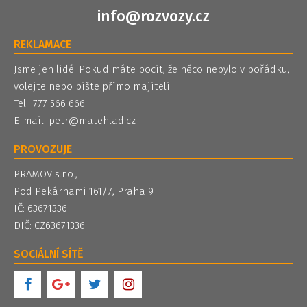
info@rozvozy.cz
REKLAMACE
Jsme jen lidé. Pokud máte pocit, že něco nebylo v pořádku,
volejte nebo pište přímo majiteli:
Tel.: 777 566 666
E-mail:
petr@matehlad.cz
PROVOZUJE
PRAMOV s.r.o.,
Pod Pekárnami 161/7, Praha 9
IČ: 63671336
DIČ: CZ63671336
SOCIÁLNÍ SÍTĚ