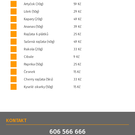
Artyčok (30g)
59 Kč
Lilek (50g)
29 Kč
Kapary (20g)
49 Kč
Ananas (50g)
39 Kč
Rajčata 6 plátků
25 Kč
Sušená rajčata (40g)
49 Kč
Rukola (20g)
33 Kč
Cibule
9 Kč
Paprika (50g)
25 Kč
Česnek
15 Kč
Cherry rajčata (5ks)
33 Kč
Kyselé okurky (50g)
15 Kč
KONTAKT
606 566 666