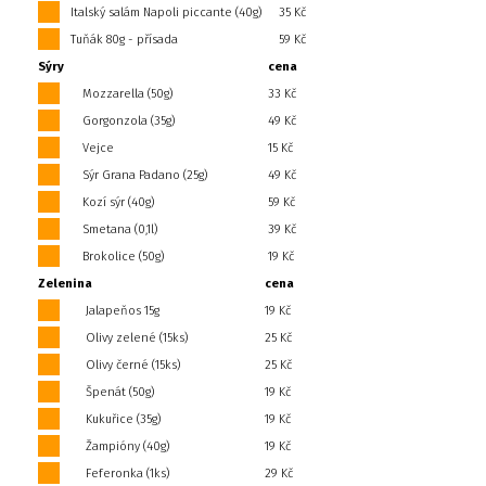
Italský salám Napoli piccante (40g)
35 Kč
Tuňák 80g - přísada
59 Kč
Sýry
cena
Mozzarella (50g)
33 Kč
Gorgonzola (35g)
49 Kč
Vejce
15 Kč
Sýr Grana Padano (25g)
49 Kč
Kozí sýr (40g)
59 Kč
Smetana (0,1l)
39 Kč
Brokolice (50g)
19 Kč
Zelenina
cena
Jalapeňos 15g
19 Kč
Olivy zelené (15ks)
25 Kč
Olivy černé (15ks)
25 Kč
Špenát (50g)
19 Kč
Kukuřice (35g)
19 Kč
Žampióny (40g)
19 Kč
Feferonka (1ks)
29 Kč