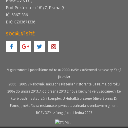
PRAMOV s.r.o.,
Pod Pekárnami 161/7, Praha 9
IČ: 63671336
DIČ: CZ63671336
SOCIÁLNÍ SÍTĚ
V gastronomii podnikáme od roku 2000, naše zkušenosti s rozvozy čítají
již 26 let
2000 - 2005 v Rakovník, následně Pizzeria * ristorante La Palma od roku
2004 do února 2013. A od března 2013 z nové kuchyně ve Vysočanech, ke
které patří i restaurační komplex U Hubatků pizzerie (dříve Sonno Di
Forno) , nekuřácká restaurace, pivnice a zahrada s venkovním grilem.
ROZVOZY.cz fungují od 1. ledna 2007