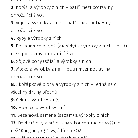
2.
Korýši a výrobky z nich – patří mezi potraviny
ohrožující život
3.
Vejce a výrobky z nich – patří mezi potraviny
ohrožující život
4.
Ryby a výrobky z nich
5.
Podzemnice olejná (arašídy) a výrobky z nich – patří
mezi potraviny ohrožující život
6.
Sójové boby (sója) a výrobky z nich
7.
Mléko a výrobky z něj – patří mezi potraviny
ohrožující život
8.
Skořápkové plody a výrobky z nich – jedná se o
všechny druhy ořechů
9.
Celer a výrobky z něj
10.
Horčice a výrobky z ní
11.
Sezamová semena (sezam) a výrobky z nich
12.
Oxid siřičitý a siřičitany v koncentracích vyšších
než 10 mg, ml/kg, 1, vyjádřeno SO2