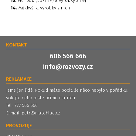
13.
Vlčí bob (LUPINA) a výrobky z něj
14.
Měkkýši a výrobky z nich
KONTAKT
606 566 666
info@rozvozy.cz
REKLAMACE
Jsme jen lidé. Pokud máte pocit, že něco nebylo v pořádku,
volejte nebo pište přímo majiteli:
Tel.: 777 566 666
E-mail:
petr@matehlad.cz
PROVOZUJE