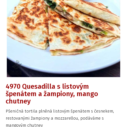
4970 Quesadilla s listovým
špenátem a žampiony, mango
chutney
Pšeničná tortila plněná listovým špenátem s česnekem,
restovanými žampiony a mozzarellou, podáváme s
mangovým chutney