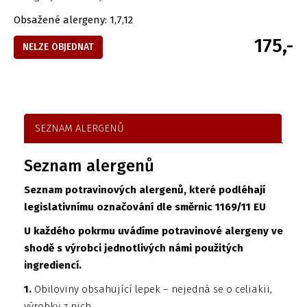
Obsažené alergeny: 1,7,12
175,-
NELZE OBJEDNAT
SEZNAM ALERGENŮ
Seznam alergenů
Seznam potravinových alergenů, které podléhají
legislativnímu označování dle směrnic 1169/11 EU
U každého pokrmu uvádíme potravinové alergeny ve
shodě s výrobci jednotlivých námi použitých
ingrediencí.
1.
Obiloviny obsahující lepek – nejedná se o celiakii,
výrobky z nich