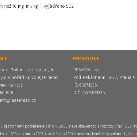
ch než 10 mg, ml/kg, 1, vyjádřeno SO2
ACE
PROVOZUJE
 lidé. Pokud máte pocit, že
PRAMOV s.r.o.,
ylo v pořádku, volejte nebo
Pod Pekárnami 161/7, Praha 9
mo majiteli:
IČ: 63671336
 566 666
DIČ: CZ63671336
etr@matehlad.cz
V gastronomii podnikáme od roku 2000, naše zkušenosti s rozvozy čítají již 26 let
od roku 2004 do února 2013. A od března 2013 z nové kuchyně ve Vysočanech, ke kte