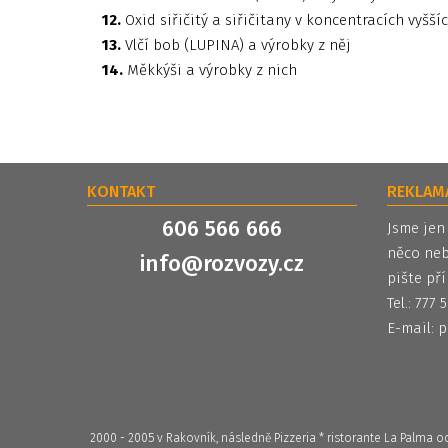
12.
Oxid siřičitý a siřičitany v koncentracích vyšší
13.
Vlčí bob (LUPINA) a výrobky z něj
14.
Měkkýši a výrobky z nich
KONTAKT
REKLAM
606 566 666
Jsme jen
něco neb
info@rozvozy.cz
pište pří
Tel.: 777
E-mail:
p
2000 - 2005 v Rakovník, následně Pizzeria * ristorante La Palma 