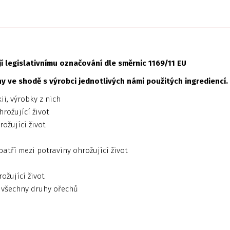
 legislativnímu označování dle směrnic 1169/11 EU
 ve shodě s výrobci jednotlivých námi použitých ingrediencí.
ii, výrobky z nich
hrožující život
rožující život
patří mezi potraviny ohrožující život
ožující život
o všechny druhy ořechů