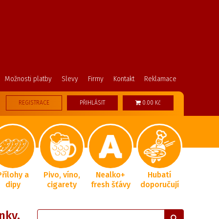
Možnosti platby
Slevy
Firmy
Kontakt
Reklamace
REGISTRACE
PŘIHLÁSIT
0.00 Kč
Přílohy a
Pivo, víno,
Nealko+
Hubatí
dipy
cigarety
fresh šťávy
doporučují
nky,