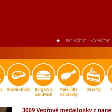
Kam vozíme?
Kdy vozíme?
ny
Hlavní chody
Burgery a
Malá jídla
Deserty
sandwich
/chuťovky
3069 Vepřové medailonky z pane