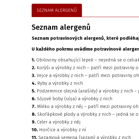
SEZNAM ALERGENŮ
Seznam alergenů
Seznam potravinových alergenů, které podléhají
U každého pokrmu uvádíme potravinové alergeny
1.
Obiloviny obsahující lepek – nejedná se o celiak
2.
Korýši a výrobky z nich – patří mezi potraviny o
3.
Vejce a výrobky z nich – patří mezi potraviny oh
4.
Ryby a výrobky z nich
5.
Podzemnice olejná (arašídy) a výrobky z nich – 
6.
Sójové boby (sója) a výrobky z nich
7.
Mléko a výrobky z něj – patří mezi potraviny ohr
8.
Skořápkové plody a výrobky z nich – jedná se 
9.
Celer a výrobky z něj
10.
Horčice a výrobky z ní
11.
Sezamová semena (sezam) a výrobky z nich